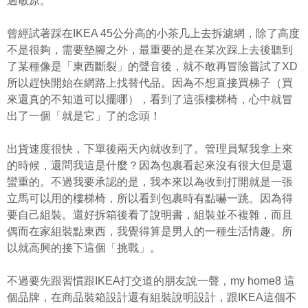
過敏原。
曾經試著踩在IKEA 45公分高的小茶几上去拆濾網，除了高度
不是很夠，需要墊腳之外，最重要的是在某次踩上去後聽到
了某種像是「東西斷裂」的聲音後，就不敢再冒險嘗試了XD
所以趕快開始在網路上找替代品。因為不想直接買梯子（買
來還真的不知道可以擺哪），看到了這張樓梯椅，心中就冒
出了一個「就是它」了的念頭！
出貨速度很快，下單後兩天內就收到了。管理員幫我拿上來
的時候，還問我這是什麼？因為包裹看起來沒有很大但是還
蠻重的。不過我要承認的是，我本來以為收到打開就是一張
立馬可以用的樓梯椅，所以看到包裹時有點嚇一跳。因為得
要自己組裝。還好拆箱後看了說明書，組裝並不複雜，而且
偶而在家組裝點東西，我覺得算是男人的一種生活情趣。所
以就高興的接下這個「挑戰」。
不過要先跟習慣跟IKEA打交道的朋友說一聲，my home8 這
個品牌，在商品裝箱設計還有組裝說明設計，跟IKEA這個不