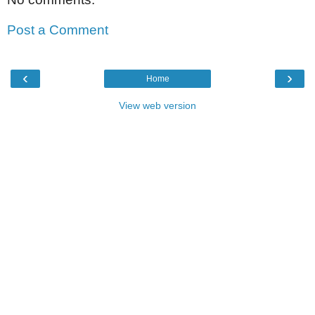
Post a Comment
‹
›
Home
View web version